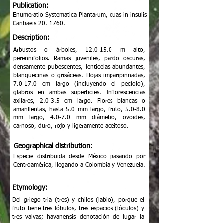
Publication:
Enumeratio Systematica Plantarum, cuas in insulis
Caribaeis 20. 1760.
Description:
Arbustos o árboles, 12.0-15.0 m alto,
perennifolios. Ramas juveniles, pardo oscuras,
densamente pubescentes, lenticelas abundantes,
blanquecinas o grisáceas. Hojas imparipinnadas,
7.0-17.0 cm largo (incluyendo el pecíolo),
glabros en ambas superficies. Inflorescencias
axilares, 2.0-3.5 cm largo. Flores blancas o
amarillentas, hasta 5.0 mm largo, fruto, 5.0-8.0
mm largo, 4.0-7.0 mm diámetro, ovoides,
carnoso, duro, rojo y ligeramente aceitoso.
Geographical distribution:
Especie distribuida desde México pasando por
Centroamérica, llegando a Colombia y Venezuela.
Etymology:
Del griego tria (tres) y chilos (labio), porque el
fruto tiene tres lóbulos, tres espacios (lóculos) y
tres valvas; havanensis denotación de lugar la