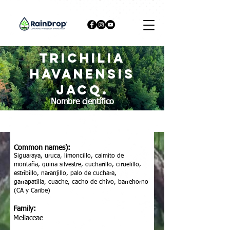
Trichilia
havanensis
Jacq.
Nombre científico
Common names):
Siguaraya, uruca, limoncillo, caimito de
montaña, quina silvestre, cucharillo, ciruelillo,
estribillo, naranjillo, palo de cuchara,
garrapatilla, cuache, cacho de chivo, barrehorno
(CA y Caribe)
Family:
Meliaceae