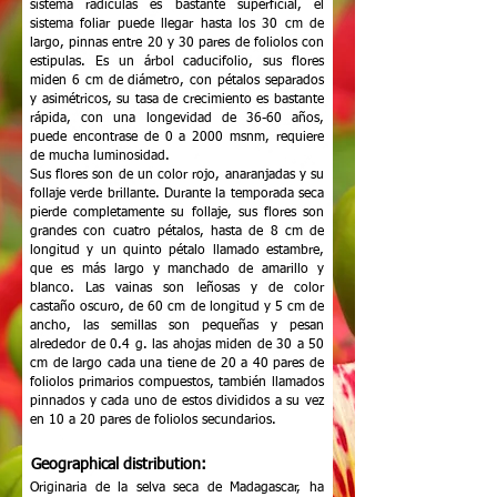
sistema radículas es bastante superficial, el
sistema foliar puede llegar hasta los 30 cm de
largo, pinnas entre 20 y 30 pares de foliolos con
estipulas. Es un árbol caducifolio, sus flores
miden 6 cm de diámetro, con pétalos separados
y asimétricos, su tasa de crecimiento es bastante
rápida, con una longevidad de 36-60 años,
puede encontrase de 0 a 2000 msnm, requiere
de mucha luminosidad.
Sus flores son de un color rojo, anaranjadas y su
follaje verde brillante. Durante la temporada seca
pierde completamente su follaje, sus flores son
grandes con cuatro pétalos, hasta de 8 cm de
longitud y un quinto pétalo llamado estambre,
que es más largo y manchado de amarillo y
blanco. Las vainas son leñosas y de color
castaño oscuro, de 60 cm de longitud y 5 cm de
ancho, las semillas son pequeñas y pesan
alrededor de 0.4 g. las ahojas miden de 30 a 50
cm de largo cada una tiene de 20 a 40 pares de
foliolos primarios compuestos, también llamados
pinnados y cada uno de estos divididos a su vez
en 10 a 20 pares de foliolos secundarios.
Geographical distribution:
Originaria de la selva seca de Madagascar, ha