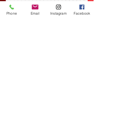
Bibliography:
Phone
Email
Instagram
Facebook
EIA, U. (2014). Ctátalogo virtual de flora del valle
de Alburrá. Obtenido de Ctátalogo virtual de flora
del valle de Alburrá:
https://catalogofloravalleaburra.eia.edu.co/specie
s/36